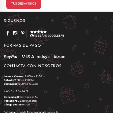
TUS DESAYUNOS
SÍGUENOS
RESEÑAS GOOGLE
5/5
FORMAS DE PAGO
CONTACTA CON NOSOTROS
Lunes a Viernes:
9:00hs a 21:30hs
Sábado:
9:00hs a 21:00hs
Domingos:
10:00hs a 13:30hs
LOCALIZACIÓN
Dirección:
Calle Papiro, nº 13
Población:
El Ejido (Almería)
Código postal:
04700
Entregamos desde Almería a toda la península.