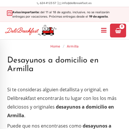
|
624 41 23 57
info@delibreakfast.es
Aviso importante:
del 11 al 18 de agosto, inclusive, no se realizarán
entregas por vacaciones. Próximas entregas desde el
19 de agosto
.
0
Home
/
Armilla
Desayunos a domicilio en
Armilla
Si te consideras alguien detallista y original, en
Delibreakfast encontrarás tu lugar con los los más
deliciosos y originales
desayunos a domicilio en
Armilla
.
Puede que nos encontrases como
desayunos a