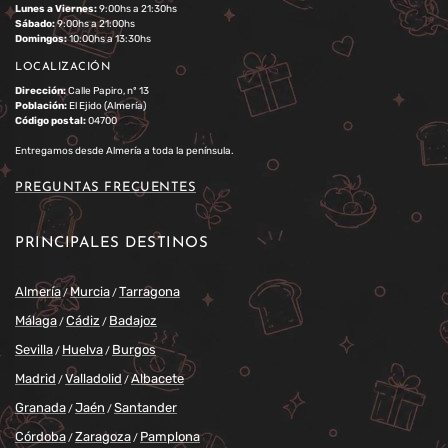
Lunes a Viernes:
9:00hs a 21:30hs
Sábado:
9:00hs a 21:00hs
Domingos:
10:00hs a 13:30hs
LOCALIZACIÓN
Dirección:
Calle Papiro, nº 13
Población:
El Ejido (Almería)
Código postal:
04700
Entregamos desde Almería a toda la península.
PREGUNTAS FRECUENTES
PRINCIPALES DESTINOS
Almería
Murcia
Tarragona
/
/
Málaga
Cádiz
Badajoz
/
/
Sevilla
Huelva
Burgos
/
/
Madrid
Valladolid
Albacete
/
/
Granada
Jaén
Santander
/
/
Córdoba
Zaragoza
Pamplona
/
/