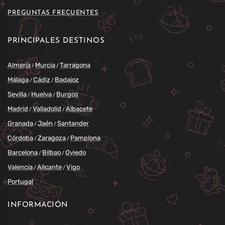
PREGUNTAS FRECUENTES
PRINCIPALES DESTINOS
Almería
Murcia
Tarragona
/
/
Málaga
Cádiz
Badajoz
/
/
Sevilla
Huelva
Burgos
/
/
Madrid
Valladolid
Albacete
/
/
Granada
Jaén
Santander
/
/
Córdoba
Zaragoza
Pamplona
/
/
Barcelona
Bilbao
Oviedo
/
/
Valencia
Alicante
Vigo
/
/
Portugal
INFORMACIÓN