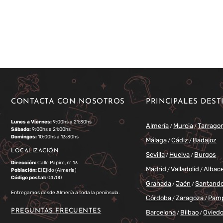
CONTACTA CON NOSOTROS
PRINCIPALES DEST
Lunes a Viernes:
9:00hs a 21:30hs
Almería
Murcia
Tarrago
/
/
Sábado:
9:00hs a 21:00hs
Domingos:
10:00hs a 13:30hs
Málaga
Cádiz
Badajoz
/
/
LOCALIZACIÓN
Sevilla
Huelva
Burgos
/
/
Dirección:
Calle Papiro, nº 13
Madrid
Valladolid
Albac
/
/
Población:
El Ejido (Almería)
Código postal:
04700
Granada
Jaén
Santand
/
/
Entregamos desde Almería a toda la península.
Córdoba
Zaragoza
Pam
/
/
PREGUNTAS FRECUENTES
Barcelona
Bilbao
Ovied
/
/