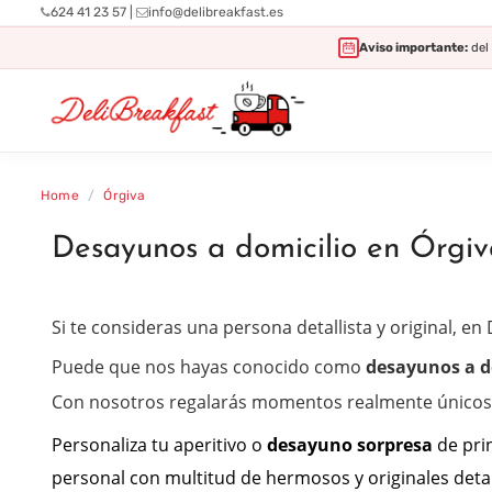
624 41 23 57
|
info@delibreakfast.es
Aviso importante:
del 
Home
/
Órgiva
Desayunos a domicilio en Órgiv
Si te consideras una persona detallista y original, en
Puede que nos hayas conocido como
desayunos a d
Con nosotros regalarás momentos realmente únicos co
Personaliza tu aperitivo o
desayuno sorpresa
de
pri
personal con multitud de hermosos y originales deta