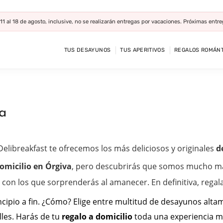
11 al 18 de agosto, inclusive, no se realizarán entregas por vacaciones. Próximas entr
TUS DESAYUNOS
TUS APERITIVOS
REGALOS ROMÁNT
a
 Delibreakfast te ofrecemos los más deliciosos y originales
d
omicilio en Órgiva
, pero descubrirás que somos mucho m
n los que sorprenderás al amanecer. En definitiva, regala
ncipio a fin. ¿Cómo? Elige entre multitud de desayunos alta
lles. Harás de tu
regalo a domicilio
toda una experiencia me