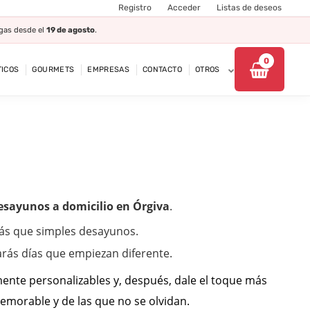
Registro
Acceder
Listas de deseos
egas desde el
19 de agosto
.
0
ICOS
GOURMETS
EMPRESAS
CONTACTO
OTROS
esayunos a domicilio en Órgiva
.
ás que simples desayunos.
rás días que empiezan diferente.
mente personalizables y, después, dale el toque más
morable y de las que no se olvidan.