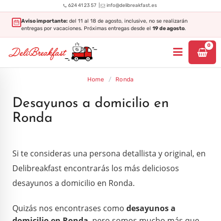
|
624 41 23 57
info@delibreakfast.es
Aviso importante:
del 11 al 18 de agosto, inclusive, no se realizarán
entregas por vacaciones. Próximas entregas desde el
19 de agosto
.
0
Home
/
Ronda
Desayunos a domicilio en
Ronda
Si te consideras una persona detallista y original, en
Delibreakfast encontrarás los más deliciosos
desayunos a domicilio en Ronda
.
Quizás nos encontrases como
desayunos a
domicilio en Ronda
, pero somos mucho más que