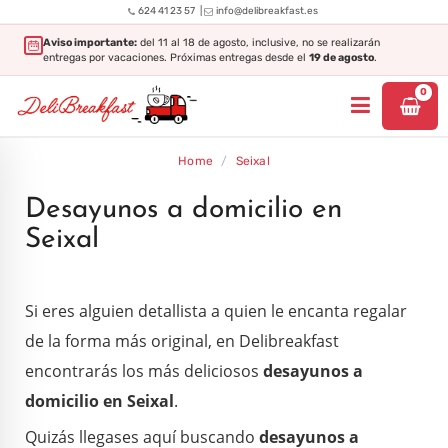
|
624 41 23 57
info@delibreakfast.es
Aviso importante:
del 11 al 18 de agosto, inclusive, no se realizarán
entregas por vacaciones. Próximas entregas desde el
19 de agosto
.
0
Home
/
Seixal
Desayunos a domicilio en
Seixal
Si eres alguien detallista a quien le encanta regalar
de la forma más original, en Delibreakfast
encontrarás los más deliciosos
desayunos a
domicilio en Seixal
.
Quizás llegases
aquí buscando
desayunos a